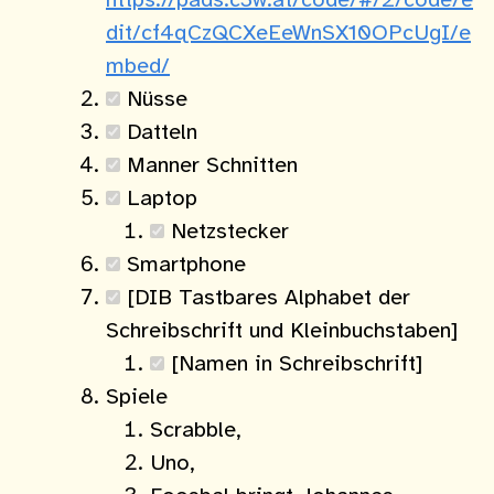
https://pads.c3w.at/code/#/2/code/e
dit/cf4qCzQCXeEeWnSX10OPcUgI/e
mbed/
Nüsse
Datteln
Manner Schnitten
Laptop
Netzstecker
Smartphone
[DIB Tastbares Alphabet der
Schreibschrift und Kleinbuchstaben]
[Namen in Schreibschrift]
Spiele
Scrabble,
Uno,