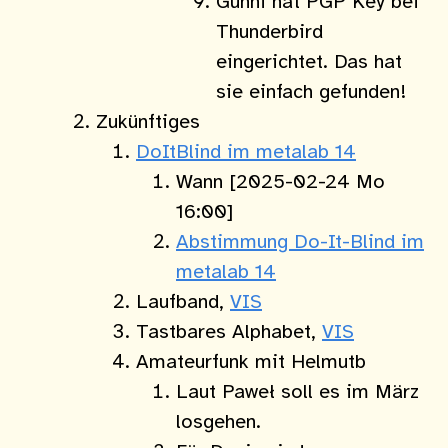
Günni hat PGP Key bei
Thunderbird
eingerichtet. Das hat
sie einfach gefunden!
Zukünftiges
DoItBlind im metalab 14
Wann [2025-02-24 Mo
16:00]
Abstimmung Do-It-Blind im
metalab 14
Laufband,
VIS
Tastbares Alphabet,
VIS
Amateurfunk mit Helmutb
Laut Paweł soll es im März
losgehen.