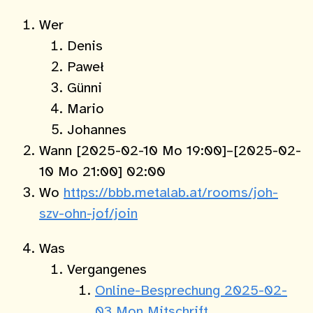
Wer
Denis
Paweł
Günni
Mario
Johannes
Wann [2025-02-10 Mo 19:00]–[2025-02-
10 Mo 21:00] 02:00
Wo
https://bbb.metalab.at/rooms/joh-
szv-ohn-jof/join
Was
Vergangenes
Online-Besprechung 2025-02-
03 Mon Mitschrift