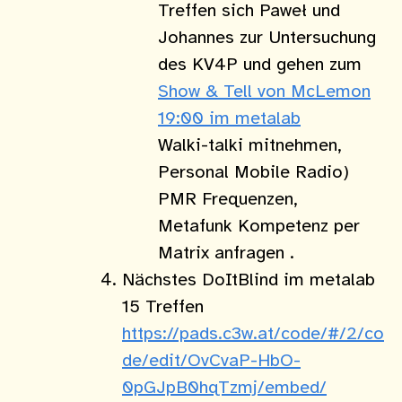
Treffen sich Paweł und
Johannes zur Untersuchung
des KV4P und gehen zum
Show & Tell von McLemon
19:00 im metalab
Walki-talki mitnehmen,
Personal Mobile Radio)
PMR Frequenzen,
Metafunk Kompetenz per
Matrix anfragen .
Nächstes DoItBlind im metalab
15 Treffen
https://pads.c3w.at/code/#/2/co
de/edit/OvCvaP-HbO-
0pGJpB0hqTzmj/embed/