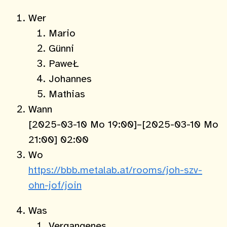
Wer
Mario
Günni
PaweŁ
Johannes
Mathias
Wann
[2025-03-10 Mo 19:00]–[2025-03-10 Mo
21:00] 02:00
Wo
https://bbb.metalab.at/rooms/joh-szv-
ohn-jof/join
Was
Vergangenes