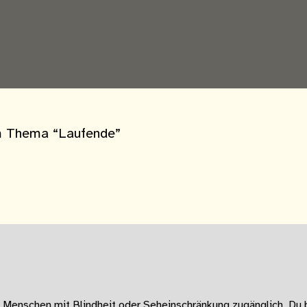
m Thema “Laufende”
Menschen mit Blindheit oder Seheinschränkung zugänglich. Du b