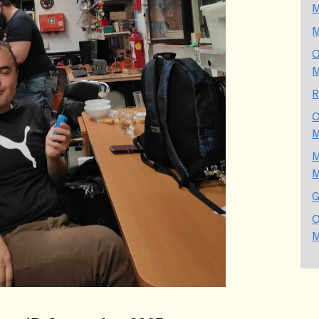
M
O
R
O
M
G
O