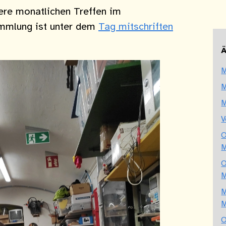
ere monatlichen Treffen im
ammlung ist unter dem
Tag mitschriften
Ä
M
M
M
V
O
O
M
O