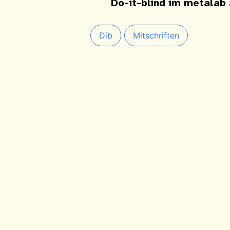
Do-it-blind im metalab
Dib
Mitschriften